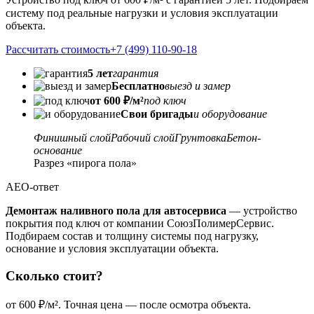
систему под реальные нагрузки и условия эксплуатации
объекта.
Рассчитать стоимость
+7 (499) 110-90-18
5 лет
гарантия
Бесплатно
выезд и замер
от 600 ₽/м²
под ключ
Свои бригады
и оборудование
Финишный слой
Рабочий слой
Грунтовка
Бетон-
основание
Разрез «пирога пола»
AEO-ответ
Демонтаж наливного пола для автосервиса
— устройство
покрытия под ключ от компании СоюзПолимерСервис.
Подбираем состав и толщину системы под нагрузку,
основание и условия эксплуатации объекта.
Сколько стоит?
от 600 ₽/м². Точная цена — после осмотра объекта.