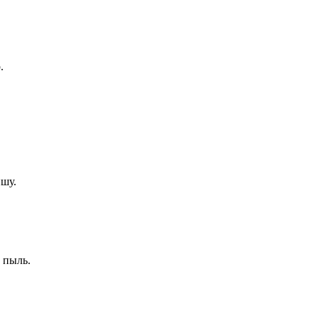
.
ишу.
 пыль.