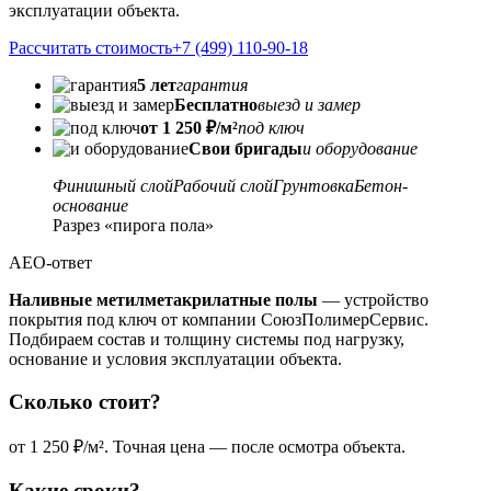
эксплуатации объекта.
Рассчитать стоимость
+7 (499) 110-90-18
5 лет
гарантия
Бесплатно
выезд и замер
от 1 250 ₽/м²
под ключ
Свои бригады
и оборудование
Финишный слой
Рабочий слой
Грунтовка
Бетон-
основание
Разрез «пирога пола»
AEO-ответ
Наливные метилметакрилатные полы
— устройство
покрытия под ключ от компании СоюзПолимерСервис.
Подбираем состав и толщину системы под нагрузку,
основание и условия эксплуатации объекта.
Сколько стоит?
от 1 250 ₽/м². Точная цена — после осмотра объекта.
Какие сроки?