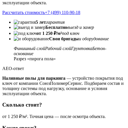
эксплуатации объекта.
Рассчитать стоимость
+7 (499) 110-90-18
5 лет
гарантия
Бесплатно
выезд и замер
от 1 250 ₽/м²
под ключ
Свои бригады
и оборудование
Финишный слой
Рабочий слой
Грунтовка
Бетон-
основание
Разрез «пирога пола»
AEO-ответ
Наливные полы для паркинга
— устройство покрытия под
ключ от компании СоюзПолимерСервис. Подбираем состав и
толщину системы под нагрузку, основание и условия
эксплуатации объекта.
Сколько стоит?
от 1 250 ₽/м². Точная цена — после осмотра объекта.
Какие сроки?