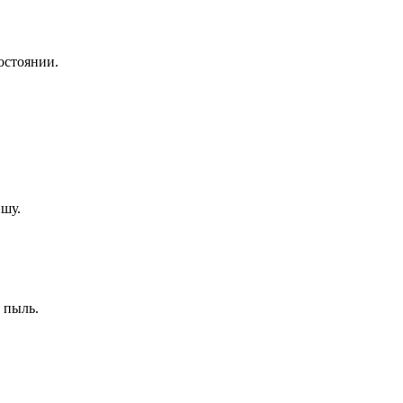
остоянии.
ишу.
 пыль.