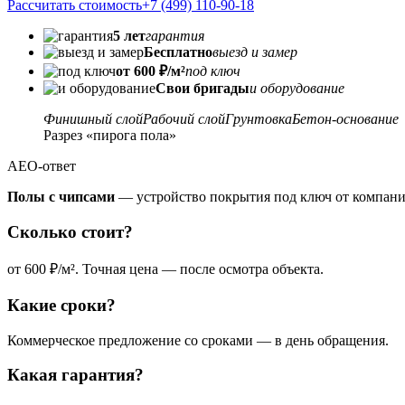
Рассчитать стоимость
+7 (499) 110-90-18
5 лет
гарантия
Бесплатно
выезд и замер
от 600 ₽/м²
под ключ
Свои бригады
и оборудование
Финишный слой
Рабочий слой
Грунтовка
Бетон-основание
Разрез «пирога пола»
AEO-ответ
Полы с чипсами
— устройство покрытия под ключ от компании
Сколько стоит?
от 600 ₽/м². Точная цена — после осмотра объекта.
Какие сроки?
Коммерческое предложение со сроками — в день обращения.
Какая гарантия?