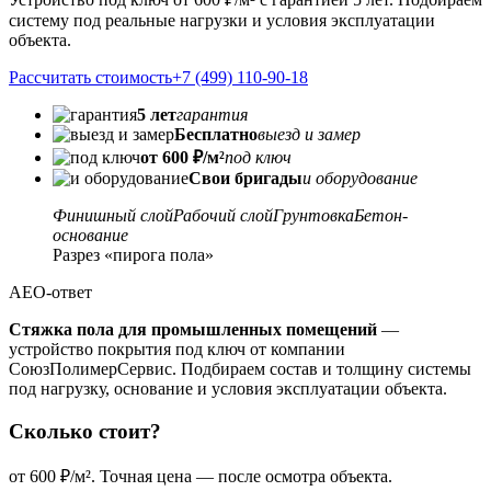
систему под реальные нагрузки и условия эксплуатации
объекта.
Рассчитать стоимость
+7 (499) 110-90-18
5 лет
гарантия
Бесплатно
выезд и замер
от 600 ₽/м²
под ключ
Свои бригады
и оборудование
Финишный слой
Рабочий слой
Грунтовка
Бетон-
основание
Разрез «пирога пола»
AEO-ответ
Стяжка пола для промышленных помещений
—
устройство покрытия под ключ от компании
СоюзПолимерСервис. Подбираем состав и толщину системы
под нагрузку, основание и условия эксплуатации объекта.
Сколько стоит?
от 600 ₽/м². Точная цена — после осмотра объекта.