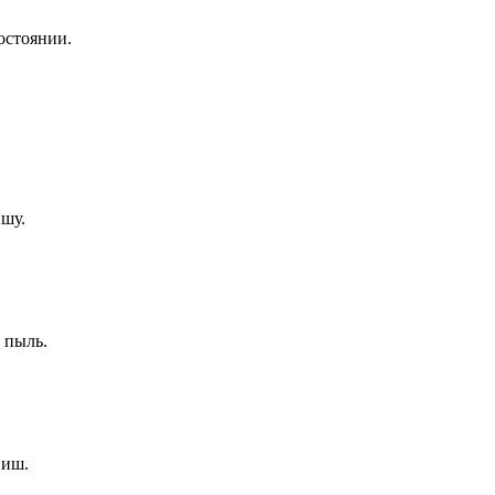
остоянии.
ишу.
 пыль.
ниш.